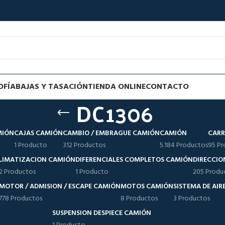
OFÍA
BAJAS Y TASACIÓN
TIENDA ONLINE
CONTACTO
DC1306
MIÓN
CAJAS CAMIÓN
CAMBIO / EMBRAGUE CAMIÓN
CAMIÓN
CARR
1 Producto
312 Productos
5.184 Productos
95 Pr
LIMATIZACION CAMIÓN
DIFERENCIALES COMPLETOS CAMIÓN
DIRECCIO
12 Productos
1 Producto
205 Produ
MOTOR / ADMISION / ESCAPE CAMIÓN
MOTOS CAMIÓN
SISTEMA DE AI
778 Productos
8 Productos
3 Productos
SUSPENSION DESPIECE CAMIÓN