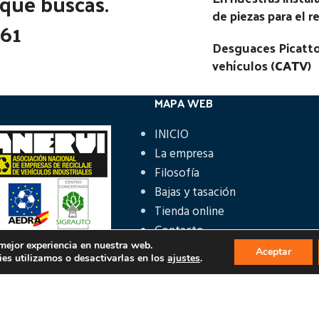
 que buscas.
de piezas para el 
361
Desguaces Picatto
vehículos (
CATV
)
MAPA WEB
INICIO
La empresa
Filosofía
Bajas y tasación
Tienda online
Contacto
 mejor experiencia en nuestra web.
Aceptar
es utilizamos o desactivarlas en los
ajustes
.
ÁS INFORMACIÓN