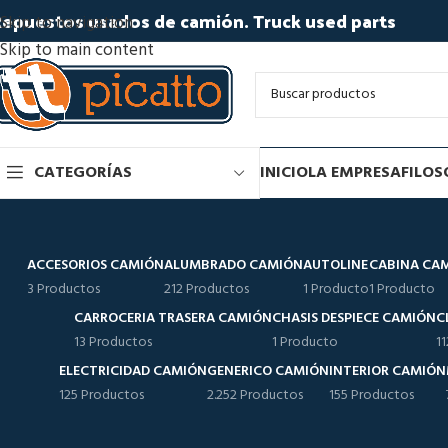
epuestos usados de camión. Truck used parts
Skip to navigation
Skip to main content
CATEGORÍAS
INICIO
LA EMPRESA
FILOS
ACCESORIOS CAMIÓN
ALUMBRADO CAMIÓN
AUTOLINE
CABINA CA
3 Productos
212 Productos
1 Producto
1 Producto
CARROCERIA TRASERA CAMIÓN
CHASIS DESPIECE CAMIÓN
C
13 Productos
1 Producto
1
ELECTRICIDAD CAMIÓN
GENERICO CAMIÓN
INTERIOR CAMIÓN
125 Productos
2.252 Productos
155 Productos