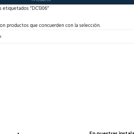
1 Producto
s etiquetados “DC1306”
on productos que concuerden con la selección.
En nuestras insta