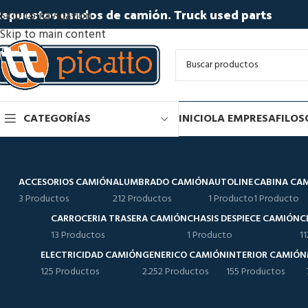
epuestos usados de camión. Truck used parts
Skip to navigation
Skip to main content
CATEGORÍAS
INICIO
LA EMPRESA
FILOS
ACCESORIOS CAMIÓN
ALUMBRADO CAMIÓN
AUTOLINE
CABINA CA
3 Productos
212 Productos
1 Producto
1 Producto
CARROCERIA TRASERA CAMIÓN
CHASIS DESPIECE CAMIÓN
C
13 Productos
1 Producto
1
ELECTRICIDAD CAMIÓN
GENERICO CAMIÓN
INTERIOR CAMIÓN
125 Productos
2.252 Productos
155 Productos