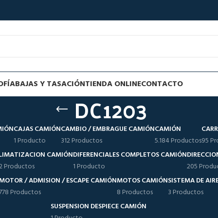
OFÍA
BAJAS Y TASACIÓN
TIENDA ONLINE
CONTACTO
DC1203
MIÓN
CAJAS CAMIÓN
CAMBIO / EMBRAGUE CAMIÓN
CAMIÓN
CARR
1 Producto
312 Productos
5.184 Productos
95 Pr
LIMATIZACION CAMIÓN
DIFERENCIALES COMPLETOS CAMIÓN
DIRECCIO
12 Productos
1 Producto
205 Produ
MOTOR / ADMISION / ESCAPE CAMIÓN
MOTOS CAMIÓN
SISTEMA DE AI
778 Productos
8 Productos
3 Productos
SUSPENSION DESPIECE CAMIÓN