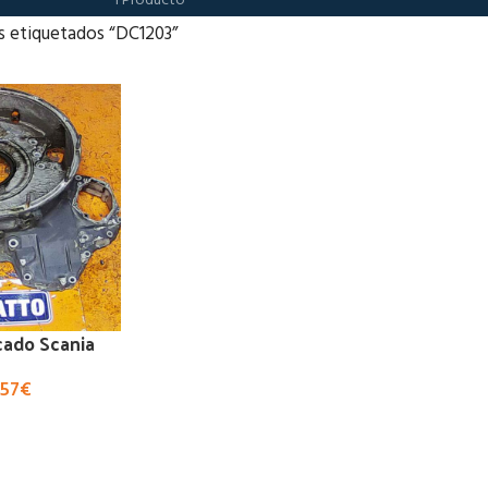
1 Producto
s etiquetados “DC1203”
cado Scania
,57
€