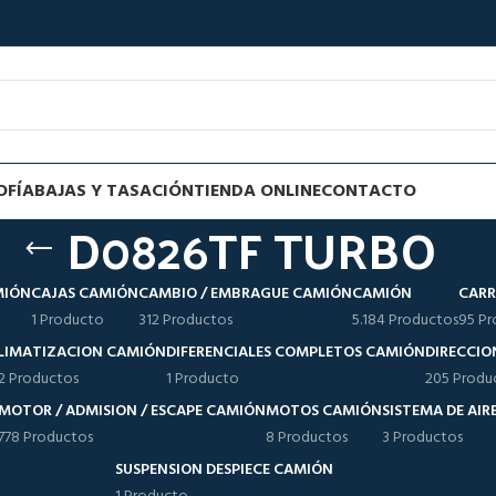
OFÍA
BAJAS Y TASACIÓN
TIENDA ONLINE
CONTACTO
D0826TF TURBO
MIÓN
CAJAS CAMIÓN
CAMBIO / EMBRAGUE CAMIÓN
CAMIÓN
CARR
1 Producto
312 Productos
5.184 Productos
95 Pr
LIMATIZACION CAMIÓN
DIFERENCIALES COMPLETOS CAMIÓN
DIRECCIO
12 Productos
1 Producto
205 Produ
MOTOR / ADMISION / ESCAPE CAMIÓN
MOTOS CAMIÓN
SISTEMA DE AI
778 Productos
8 Productos
3 Productos
SUSPENSION DESPIECE CAMIÓN