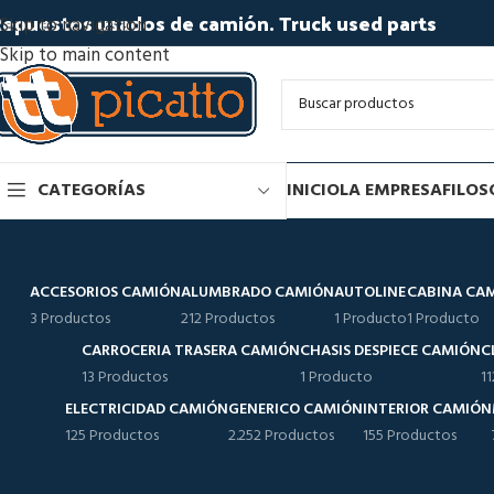
epuestos usados de camión. Truck used parts
Skip to navigation
Skip to main content
CATEGORÍAS
INICIO
LA EMPRESA
FILOS
ACCESORIOS CAMIÓN
ALUMBRADO CAMIÓN
AUTOLINE
CABINA CA
3 Productos
212 Productos
1 Producto
1 Producto
CARROCERIA TRASERA CAMIÓN
CHASIS DESPIECE CAMIÓN
C
13 Productos
1 Producto
1
ELECTRICIDAD CAMIÓN
GENERICO CAMIÓN
INTERIOR CAMIÓN
125 Productos
2.252 Productos
155 Productos