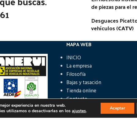
 que buscas.
de piezas para el 
361
Desguaces Picatto
vehículos (
CATV
)
MAPA WEB
INICIO
La empresa
Filosofía
Bajas y tasación
Tienda online
Contacto
 mejor experiencia en nuestra web.
Aceptar
es utilizamos o desactivarlas en los
ajustes
.
ÁS INFORMACIÓN