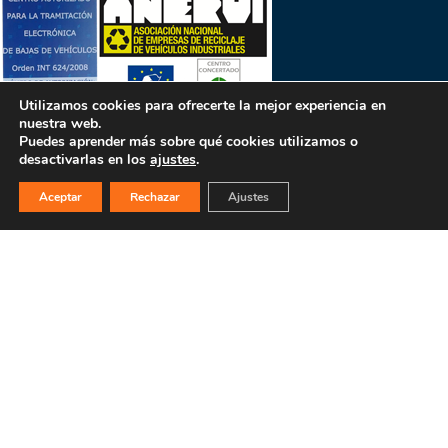
Utilizamos cookies para ofrecerte la mejor experiencia en
nuestra web.
Puedes aprender más sobre qué cookies utilizamos o
desactivarlas en los
ajustes
.
PULSA PARA MÁS INFORMACIÓN
Aceptar
Rechazar
Ajustes
MAPA WEB
INICIO
La empresa
Filosofía