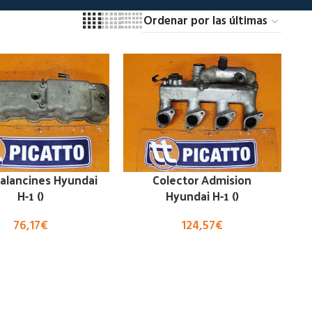
alancines Hyundai
Colector Admision
H-1 ()
Hyundai H-1 ()
76,17
€
124,57
€