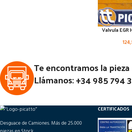
Valvula EGR H
124
Te encontramos la pieza
Llámanos: +34 985 794 
CERTIFICADOS
Desguace de Camiones. Más de 25.000
piezas en Stock.