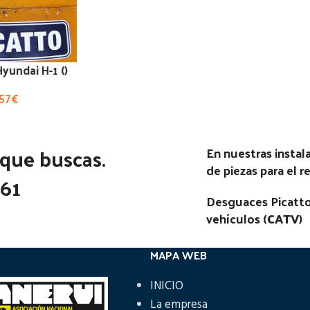
yundai H-1 ()
,57
€
 que buscas.
En nuestras insta
de piezas para el 
361
Desguaces Picatto
vehículos (
CATV
)
MAPA WEB
INICIO
La empresa