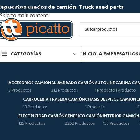
epuestos usados de camión. Truck used parts
Skip to navigation
Skip to main content
CATEGORÍAS
INICIO
LA EMPRESA
FILOS
ACCESORIOS CAMIÓN
ALUMBRADO CAMIÓN
AUTOLINE
CABINA CA
3 Productos
212 Productos
1 Producto
1 Producto
CARROCERIA TRASERA CAMIÓN
CHASIS DESPIECE CAMIÓN
C
13 Productos
1 Producto
1
ELECTRICIDAD CAMIÓN
GENERICO CAMIÓN
INTERIOR CAMIÓN
125 Productos
2.252 Productos
155 Productos