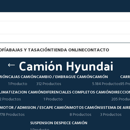
OFÍA
BAJAS Y TASACIÓN
TIENDA ONLINE
CONTACTO
Camión Hyundai
MIÓN
CAJAS CAMIÓN
CAMBIO / EMBRAGUE CAMIÓN
CAMIÓN
CARR
1 Producto
312 Productos
5.184 Productos
95 Pr
LIMATIZACION CAMIÓN
DIFERENCIALES COMPLETOS CAMIÓN
DIRECCIO
12 Productos
1 Producto
205 Produ
MOTOR / ADMISION / ESCAPE CAMIÓN
MOTOS CAMIÓN
SISTEMA DE AI
778 Productos
8 Productos
3 Productos
SUSPENSION DESPIECE CAMIÓN