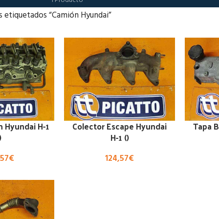
1 Producto
s etiquetados “Camión Hyundai”
n Hyundai H-1
Colector Escape Hyundai
Tapa B
)
H-1 ()
,57
€
124,57
€