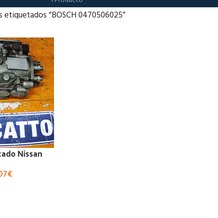
1 Producto
s etiquetados “BOSCH 0470506025”
cado Nissan
,07
€