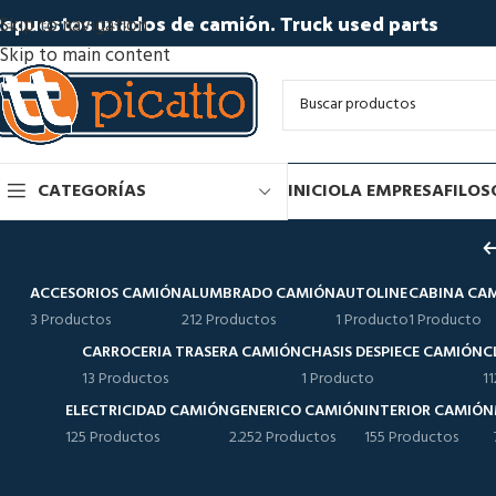
epuestos usados de camión. Truck used parts
Skip to navigation
Skip to main content
CATEGORÍAS
INICIO
LA EMPRESA
FILOS
ACCESORIOS CAMIÓN
ALUMBRADO CAMIÓN
AUTOLINE
CABINA CA
3 Productos
212 Productos
1 Producto
1 Producto
CARROCERIA TRASERA CAMIÓN
CHASIS DESPIECE CAMIÓN
C
13 Productos
1 Producto
1
ELECTRICIDAD CAMIÓN
GENERICO CAMIÓN
INTERIOR CAMIÓN
125 Productos
2.252 Productos
155 Productos