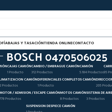
OFÍA
BAJAS Y TASACIÓN
TIENDA ONLINE
CONTACTO
BOSCH 0470506025
MIÓN
CAJAS CAMIÓN
CAMBIO / EMBRAGUE CAMIÓN
CAMIÓN
CARR
1 Producto
312 Productos
5.184 Productos
95 Pr
LIMATIZACION CAMIÓN
DIFERENCIALES COMPLETOS CAMIÓN
DIRECCIO
12 Productos
1 Producto
205 Produ
MOTOR / ADMISION / ESCAPE CAMIÓN
MOTOS CAMIÓN
SISTEMA DE AI
778 Productos
8 Productos
3 Productos
SUSPENSION DESPIECE CAMIÓN