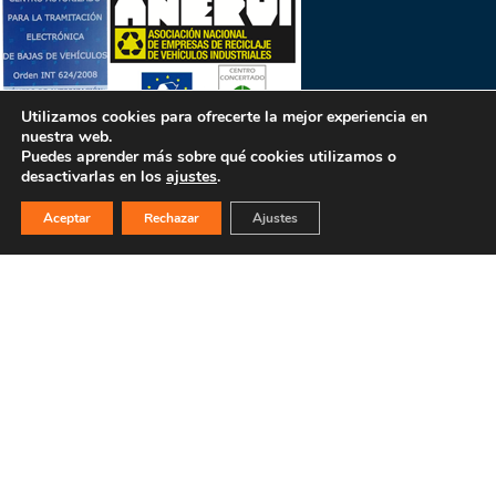
Utilizamos cookies para ofrecerte la mejor experiencia en
nuestra web.
Puedes aprender más sobre qué cookies utilizamos o
desactivarlas en los
ajustes
.
PULSA PARA MÁS INFORMACIÓN
Aceptar
Rechazar
Ajustes
MAPA WEB
INICIO
La empresa
Filosofía