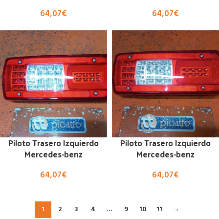
64,07
€
64,07
€
Piloto Trasero Izquierdo
Piloto Trasero Izquierdo
Mercedes-benz
Mercedes-benz
64,07
€
64,07
€
1
2
3
4
…
9
10
11
→