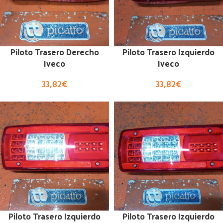
Piloto Trasero Derecho
Piloto Trasero Izquierdo
Iveco
Iveco
33,82
€
33,82
€
Piloto Trasero Izquierdo
Piloto Trasero Izquierdo