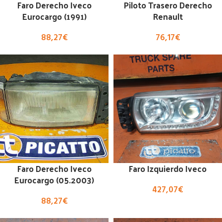
Faro Derecho Iveco
Piloto Trasero Derecho
Eurocargo (1991)
Renault
88,27
€
76,17
€
Faro Derecho Iveco
Faro Izquierdo Iveco
Eurocargo (05.2003)
427,07
€
88,27
€